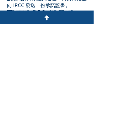
向 IRCC 發送一份承諾證書。
英語或法語CLB 5+ 的語言要求。
充足安置生活資金的證明。
一個商業計劃最多允許有 5 名申請
人，如果： 每名申請人至少持有
10% 的投票權，並且與指定組織共
同持有超過 50% 的投票權。
如果主申請人被IRCC 拒絕，其他申
請人也將被拒絕。